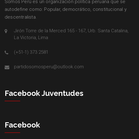
Somos Perú es un organización política peruana que se
autodefine como: Popular, democrático, constitucional y
descentralista.
Jirón Torre de la Merced 165 - 167, Urb. Santa Catalina,
La Victoria, Lima
(+51-1) 373 2581
partidosomosperu@outlook.com
Facebook Juventudes
Facebook