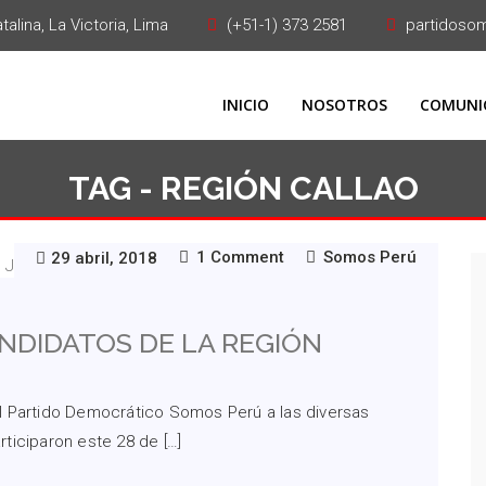
alina, La Victoria, Lima
(+51-1) 373 2581
partidoso
INICIO
NOSOTROS
COMUNI
TAG - REGIÓN CALLAO
1 Comment
Somos Perú
29 abril, 2018
NDIDATOS DE LA REGIÓN
l Partido Democrático Somos Perú a las diversas
articiparon este 28 de […]