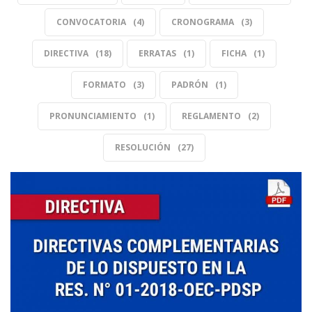
CONVOCATORIA
4
CRONOGRAMA
3
DIRECTIVA
18
ERRATAS
1
FICHA
1
FORMATO
3
PADRÓN
1
PRONUNCIAMIENTO
1
REGLAMENTO
2
RESOLUCIÓN
27