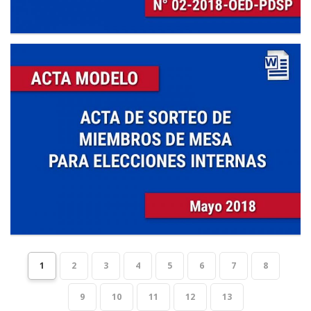
1
2
3
4
5
6
7
8
9
10
11
12
13