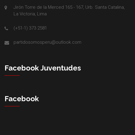
Jirón Torre de la Merced 165 - 167, Urb. Santa Catalina,
La Victoria, Lima
(+51-1) 373 2581
partidosomosperu@outlook.com
Facebook Juventudes
Facebook