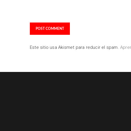
Guarda mi nombre, correo electrónico y web en es
navegador para la próxima vez que comente.
Este sitio usa Akismet para reducir el spam.
Apre