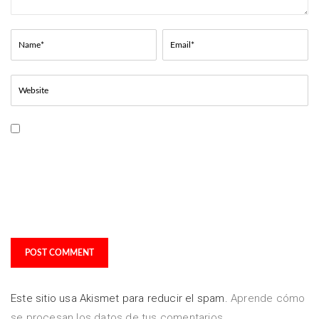
Guarda mi nombre, correo
electrónico y web en este
navegador para la próxima
vez que comente.
Este sitio usa Akismet para reducir el spam.
Aprende cómo
se procesan los datos de tus comentarios.