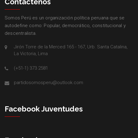
Contáctenos
Somos Perú es un organización política peruana que se
autodefine como: Popular, democrático, constitucional y
descentralista.
Jirón Torre de la Merced 165 - 167, Urb. Santa Catalina,
La Victoria, Lima
(+51-1) 373 2581
partidosomosperu@outlook.com
Facebook Juventudes