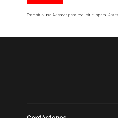
Este sitio usa Akismet para reducir el spam.
Apre
Contáctenos