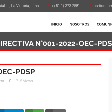
alina, La Victoria, Lima
(+51-1) 373 2581
partidoso
INICIO
NOSOTROS
COMUNI
IRECTIVA N°001-2022-OEC-PD
-OEC-PDSP
nt
1715 Views