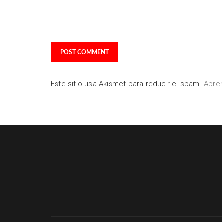
Guarda mi nombre, correo electrónico y web en es
navegador para la próxima vez que comente.
Este sitio usa Akismet para reducir el spam.
Apre