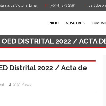
alina, La Victoria, Lima
(+51-1) 373 2581
partidoso
INICIO
NOSOTROS
COMUNI
 OED DISTRITAL 2022 / ACTA D
D Distrital 2022 / Acta de
nt
2151 Views