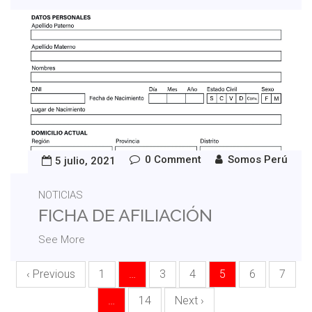
0 Comment
Somos Perú
5 julio, 2021
NOTICIAS
FICHA DE AFILIACIÓN
See More
‹ Previous
1
…
3
4
5
6
7
…
14
Next ›