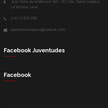
Jirón Torre de la Merced 165 - 167, Urb. Santa Catalina,
La Victoria, Lima
(+51-1) 373 2581
partidosomosperu@outlook.com
Facebook Juventudes
Facebook