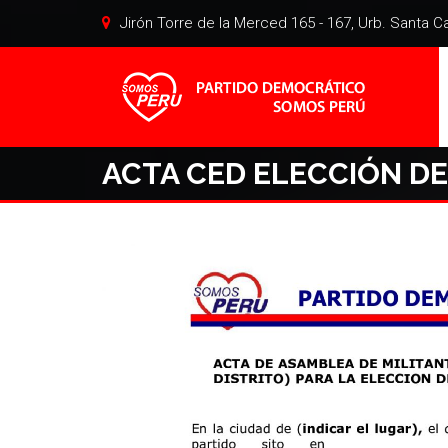
Jirón Torre de la Merced 165 - 167, Urb. Santa Cat
ACTA CED ELECCIÓN DE