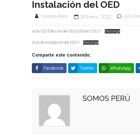
Instalación del OED
Somos Perú
0 Com
24 Enero, 2022
Acta-CED-Eleccion-de-OED-Distrital-2022-1
Descarga
Acta-de-Instalacion-del-OED-1
Descarga
Comparte este contenido:
Facebook
Twitter
WhatsApp
SOMOS PERÚ