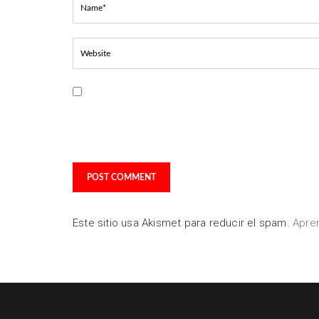
Guarda mi nombre, correo electrónico y web en es
navegador para la próxima vez que comente.
Este sitio usa Akismet para reducir el spam.
Apre