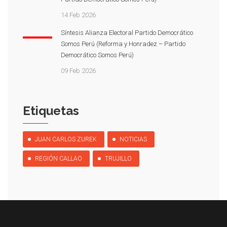
14 Feb 2026
Síntesis Alianza Electoral Partido Democrático
Somos Perú (Reforma y Honradez – Partido
Democrático Somos Perú)
09 Feb 2026
Etiquetas
JUAN CARLOS ZUREK
NOTICIAS
REGIÓN CALLAO
TRUJILLO