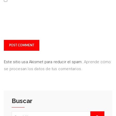
Guarda mi nombre, correo
electrónico y web en este
navegador para la próxima
vez que comente.
Este sitio usa Akismet para reducir el spam.
Aprende cómo
se procesan los datos de tus comentarios.
Buscar